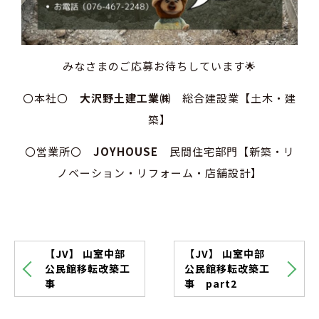
みなさまのご応募お待ちしています🌟
〇本社〇
大沢野土建工業㈱
総合建設業【土木・建
築】
〇営業所〇
JOYHOUSE
民間住宅部門【新築・リ
ノベーション・リフォーム・店舗設計】
【JV】 山室中部
【JV】 山室中部
公民館移転改築工
公民館移転改築工
事
事 part2